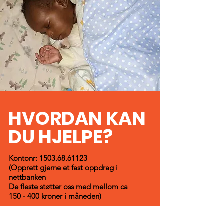
HVORDAN KAN
DU HJELPE?
Kontonr:
1503.68.61123
(Opprett gjerne et fast oppdrag i
nettbanken
De fleste støtter oss med mellom ca
150 - 400 kroner i måneden)
Vipps: 17086