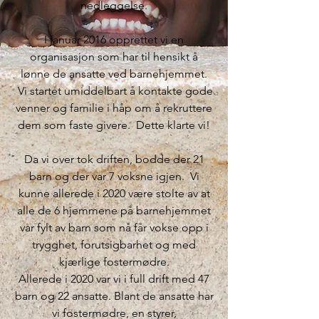
nedleggelse.
I januar 2016 opprettet vi en
organisasjon som har til hensikt å
lønne de ansatte ved barnehjemmet.
Vi startet umiddelbart å kontakte gode
venner og familie i håp om å rekruttere
dem som faste givere. Dette klarte vi!
Da vi over tok driften, bodde der 21
barn og der var 7 voksne igjen. Vi
kunne allerede i 2020 være stolte av at
alle de 6 hjemmene på barnehjemmet
var fylt av barn som nå får vokse opp i
trygghet, forutsigbarhet og med
kjærlige fostermødre.
Allerede i 2020 var vi i full drift med 47
barn og 22 ansatte. Blant de ansatte har
vi fostermødre, en styrer,