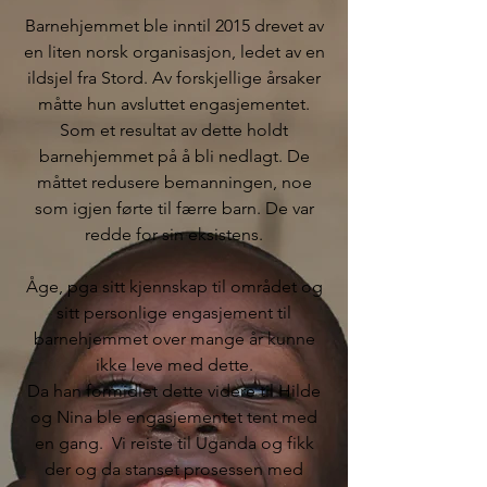
Barnehjemmet ble inntil 2015 drevet av
en liten norsk organisasjon, ledet av en
ildsjel fra Stord. Av forskjellige årsaker
måtte hun avsluttet engasjementet.
Som et resultat av dette holdt
barnehjemmet på å bli nedlagt. De
måttet redusere bemanningen, noe
som igjen førte til færre barn. De var
redde for sin eksistens.
Åge, pga sitt kjennskap til området og
sitt personlige engasjement til
barnehjemmet over mange år kunne
ikke leve med dette.
Da han formidlet dette videre til Hilde
og Nina ble engasjementet tent med
en gang. Vi reiste til Uganda og fikk
der og da stanset prosessen med