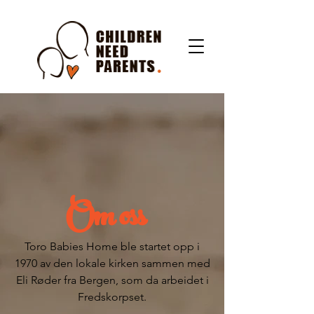
Om oss
Toro Babies Home ble startet opp i
1970 av den lokale kirken sammen med
Eli Røder fra Bergen, som da arbeidet i
Fredskorpset.