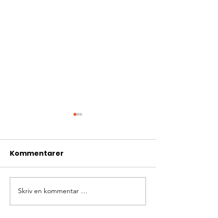
Kommentarer
Skriv en kommentar …
Nytt gjerde og nytt
November-ra
kjøkken!
fra barnehje